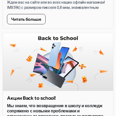
15 мм и диафрагмой f/2.2. Фронтальная: 20 МП (Sony
Ждем вас на сайте или во всех наших офлайн магазинах!
IMX596) с размером пикселя 0,8 мкм, эквивалентным
фокусным расстоянием 26 мм и диафрагмой f/2.2.
Читать больше
Акции Back to school!
Мы знаем, что возвращение в школу и колледж
сопряжено с новыми проблемами и