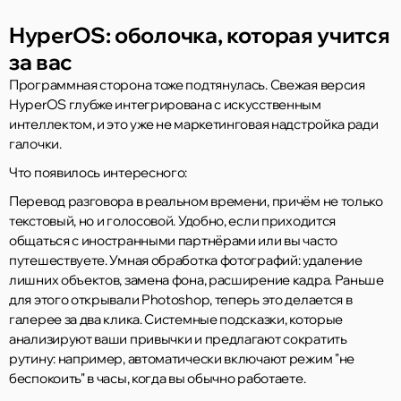
HyperOS: оболочка, которая учится
за вас
Программная сторона тоже подтянулась. Свежая версия
HyperOS глубже интегрирована с искусственным
интеллектом, и это уже не маркетинговая надстройка ради
галочки.
Что появилось интересного:
Перевод разговора в реальном времени, причём не только
текстовый, но и голосовой. Удобно, если приходится
общаться с иностранными партнёрами или вы часто
путешествуете. Умная обработка фотографий: удаление
лишних объектов, замена фона, расширение кадра. Раньше
для этого открывали Photoshop, теперь это делается в
галерее за два клика. Системные подсказки, которые
анализируют ваши привычки и предлагают сократить
рутину: например, автоматически включают режим "не
беспокоить" в часы, когда вы обычно работаете.