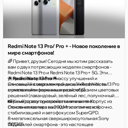
Redmi Note 13 Pro/ Pro + - Новое поколение в
мире смартфонов!
🌈 Привет, друзья! Сегодня мы хотим рассказать
вам о двух потрясающих моделях смартфонов -
Redmi Note 13 Pro и Redmi Note 13 Pro+ 5G. Эти
устройства приносят массу улучшений и
🌟
Redmi Note 13 Pro
🌟
инноваций в мир электроники. Уже сейчас вы
Стильный и современный дизайн Redmi Note 13 Pro
можете найти их на нашем сайте! 🛒
с угловатыми формами и разнообразием цветовых
решений (лавандовый, зелёный лес, полуночный
чёрный) сразу привлекает внимание. Корпус из
📸 Камера этого устройства впечатляет:
стекла и пластика выглядит элегантно и прочно.
Основная камера на 200 Мп с оптической
стабилизацией и автофокусом SuperQPD.
8-мегапиксельная сверхширокоугольная Sony
IMX355.
📺 Дисплей смартфона - это настоящее