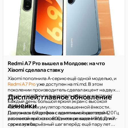
Redmi A7 Pro вышел в Молдове: на что
Xiaomi сделала ставку
Xiaomi пополнила A-серию ещё одной моделью, и
Redmi A7 Pro
уже доступен на mi.md. В этом
поколении производитель сделал акцент на двух
вещах, которые пользователь видит и чувствует
Дисплей: главное обновление
каждый день: большой яркий экран с высокой
линейки
частотой и аккумулятор повышенной ёмкости.
Получился смартфон с понятным характером,
Диагональ 6,9 дюйма с адаптивной частотой 120 Гц
рассчитанный на повседневные задачи и долгий
и пиковой яркостью 800 нит в режиме HBM. Для A-
срок службы.
серии это серьёзный шаг вперёд: ещё пару лет