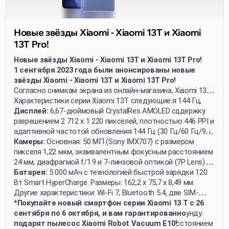
Новые звёзды Xiaomi - Xiaomi 13T и Xiaomi
13T Pro!
Новые звёзды Xiaomi - Xiaomi 13T и Xiaomi 13T Pro!
1 сентября 2023 года были анонсированы новые
звёзды Xiaomi - Xiaomi 13T и Xiaomi 13T Pro!
Согласно снимкам экрана из онлайн-магазина, Xiaomi 13T
получил AMOLED-экран с частотой обновления 144 Гц,
Характеристики серии Xiaomi 13T следующие:
камеру Leica, батарею ёмкостью 5000 мАч и поддержку
Дисплей:
6,67-дюймовый CrystalRes AMOLED с
быстрой зарядки 67 Вт. Xiaomi 13T Pro также
разрешением 2 712 x 1 220 пикселей, плотностью 446 PPI и
поддерживает быструю зарядку мощностью 120 Вт. Оба
адаптивной частотой обновления 144 Гц (30 Гц/60 Гц/90
смартфона работают на платформе MIUI 14 и
Гц/120 Гц/144 Гц). Типичная яркость составляет 500
Камеры:
Основная: 50 МП (Sony IMX707) с размером
поставляются с прилагаемыми зарядными устройствами.
нитов, с максимальной яркостью HBM 1 200 нитов и
пикселя 1,22 мкм, эквивалентным фокусным расстоянием
пиковой 2 600 нитов. Экран охватывает 100% цветовой
24 мм, диафрагмой f/1.9 и 7-линзовой оптикой (7P Lens).
гаммы DCI-P3 и поддерживает 10-битную глубину цвета.
Телеобъектив: 50 МП (Omnivision OV50D) с оптическим
Батарея:
5 000 мАч с технологией быстрой зарядки 120
увеличением 2x, размером пикселя 0,61 мкм,
Вт Smart HyperCharge. Размеры: 162,2 x 75,7 x 8,49 мм.
эквивалентным фокусным расстоянием 50 мм,
Другие характеристики: Wi-Fi 7, Bluetooth 5.4, две SIM-
диафрагмой f/1.9 и 5-линзовой оптикой (5P Lens).
карты, сертификация IP68 для водонепроницаемости и
*Покупайте новый смартфон серии Xiaomi 13 T с 26
Широкоугольная: 13 МП (Omnivision OV13B) с размером
пылезащиты, запись видео 4K при 30 кадрах в секунду.
сентября по 6 октября, и вам гарантированно
пикселя 1,12 мкм, эквивалентным фокусным расстоянием
подарят пылесос Xiaomi Robot Vacuum E10!