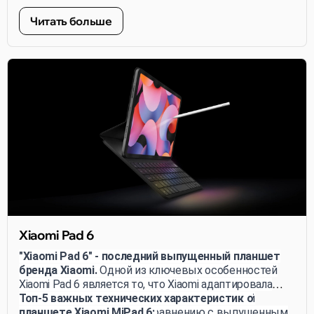
Читать больше
Xiaomi Pad 6
"Xiaomi Pad 6" - последний выпущенный планшет
бренда Xiaomi.
Одной из ключевых особенностей
Xiaomi Pad 6 является то, что Xiaomi адаптировала
свой интерфейс MIUI для более эффективной
Топ-5 важных технических характеристик о
работы на планшетах по сравнению с выпущенным
планшете Xiaomi MiPad 6: