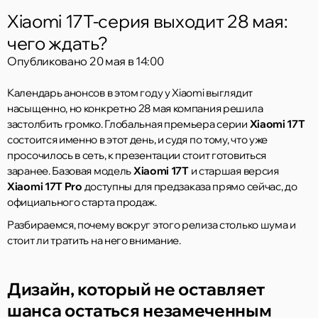
Xiaomi 17T-серия выходит 28 мая:
чего ждать?
Опубликовано
20 мая в 14:00
Календарь анонсов в этом году у Xiaomi выглядит
насыщенно, но конкретно 28 мая компания решила
застолбить громко. Глобальная премьера серии
Xiaomi 17T
состоится именно в этот день, и судя по тому, что уже
просочилось в сеть, к презентации стоит готовиться
заранее. Базовая модель
Xiaomi 17T
и старшая версия
Xiaomi 17T Pro
доступны для предзаказа прямо сейчас, до
официального старта продаж.
Разбираемся, почему вокруг этого релиза столько шума и
стоит ли тратить на него внимание.
Дизайн, который не оставляет
шанса остаться незамеченным