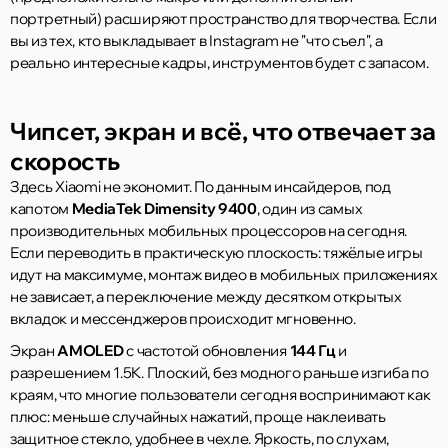
портретный) расширяют пространство для творчества. Если
вы из тех, кто выкладывает в Instagram не "что съел", а
реально интересные кадры, инструментов будет с запасом.
Чипсет, экран и всё, что отвечает за
скорость
Здесь Xiaomi не экономит. По данным инсайдеров, под
капотом
MediaTek Dimensity 9400
, один из самых
производительных мобильных процессоров на сегодня.
Если переводить в практическую плоскость: тяжёлые игры
идут на максимуме, монтаж видео в мобильных приложениях
не зависает, а переключение между десятком открытых
вкладок и мессенджеров происходит мгновенно.
Экран
AMOLED
с частотой обновления
144 Гц
и
разрешением 1.5K. Плоский, без модного раньше изгиба по
краям, что многие пользователи сегодня воспринимают как
плюс: меньше случайных нажатий, проще наклеивать
защитное стекло, удобнее в чехле. Яркость, по слухам,