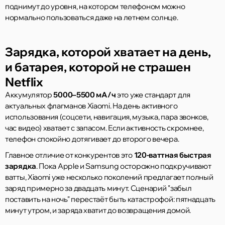
поднимут до уровня, на котором телефоном можно
нормально пользоваться даже на летнем солнце.
Зарядка, которой хватает на день,
и батарея, которой не страшен
Netflix
Аккумулятор
5000–5500 мА/ч
это уже стандарт для
актуальных флагманов Xiaomi. На день активного
использования (соцсети, навигация, музыка, пара звонков,
час видео) хватает с запасом. Если активность скромнее,
телефон спокойно дотягивает до второго вечера.
Главное отличие от конкурентов это
120-ваттная быстрая
зарядка
. Пока Apple и Samsung осторожно подкручивают
ватты, Xiaomi уже несколько поколений предлагает полный
заряд примерно за двадцать минут. Сценарий "забыл
поставить на ночь" перестаёт быть катастрофой: пятнадцать
минут утром, и заряда хватит до возвращения домой.