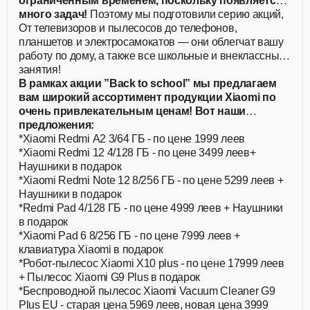
ограниченным временем, поскольку появляется
много задач!
Поэтому мы подготовили серию акций,
действующих для всей семьи!
От телевизоров и пылесосов до телефонов,
планшетов и электросамокатов — они облегчат вашу
работу по дому, а также все школьные и внеклассные
занятия!
В рамках акции ”Back to school” мы предлагаем
вам широкий ассортимент продукции Xiaomi по
очень привлекательным ценам! Вот наши
предложения:
*Xiaomi Redmi A2 3/64 ГБ - по цене 1999 леев
*Xiaomi Redmi 12 4/128 ГБ - по цене 3499 леев+
Наушники в подарок
*Xiaomi Redmi Note 12 8/256 ГБ - по цене 5299 леев +
Наушники в подарок
*Redmi Pad 4/128 ГБ - по цене 4999 леев + Наушники
в подарок
*Xiaomi Pad 6 8/256 ГБ - по цене 7999 леев +
клавиатура Xiaomi в подарок
*Робот-пылесос Xiaomi X10 plus - по цене 17999 леев
+ Пылесос Xiaomi G9 Plus в подарок
*Беспроводной пылесос Xiaomi Vacuum Cleaner G9
Plus EU - старая цена 5969 леев, новая цена 3999