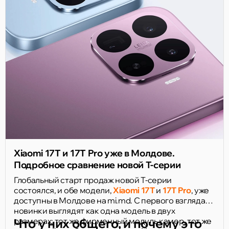
Xiaomi 17T и 17T Pro уже в Молдове.
Подробное сравнение новой T-серии
Глобальный старт продаж новой T-серии
состоялся, и обе модели,
Xiaomi 17T
и
17T Pro
, уже
доступны в Молдове на mi.md. С первого взгляда
новинки выглядят как одна модель в двух
размерах: тот же фирменный модуль камер, тот же
Что у них общего, и почему это