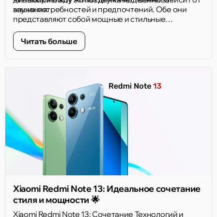
звучания.
ваших потребностей и предпочтений. Обе они
представляют собой мощные и стильные
смартфоны, и уже доступны на нашем сайте!
Сделайте ваш выбор и наслаждайтесь передовой
Читать больше
электроникой от Xiaomi. 🌐
Xiaomi Redmi Note 13: Идеальное сочетание
стиля и мощности 🌟
Xiaomi Redmi Note 13: Сочетание Технологий и