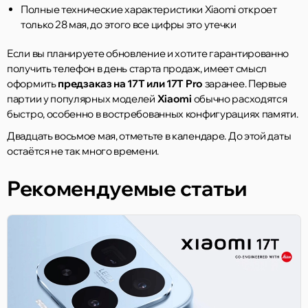
Полные технические характеристики Xiaomi откроет
только 28 мая, до этого все цифры это утечки
Если вы планируете обновление и хотите гарантированно
получить телефон в день старта продаж, имеет смысл
оформить
предзаказ на 17T или 17T Pro
заранее. Первые
партии у популярных моделей
Xiaomi
обычно расходятся
быстро, особенно в востребованных конфигурациях памяти.
Двадцать восьмое мая, отметьте в календаре. До этой даты
остаётся не так много времени.
Рекомендуемые статьи