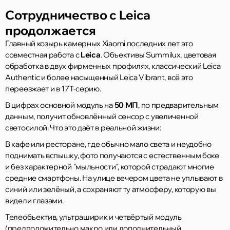
Сотрудничество с Leica
продолжается
Главный козырь камерных Xiaomi последних лет это
совместная работа с
Leica
. Объективы Summilux, цветовая
обработка в двух фирменных профилях, классический Leica
Authentic и более насыщенный Leica Vibrant, всё это
переезжает и в 17T-серию.
В цифрах основной модуль на
50 МП
, по предварительным
данным, получит обновлённый сенсор с увеличенной
светосилой. Что это даёт в реальной жизни:
В кафе или ресторане, где обычно мало света и неудобно
поднимать вспышку, фото получаются с естественным боке
и без характерной "мыльности", которой страдают многие
средние смартфоны. На улице вечером цвета не уплывают в
синий или зелёный, а сохраняют ту атмосферу, которую вы
видели глазами.
Телеобъектив, ультраширик и четвёртый модуль
(предположительно макро или дополнительный