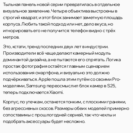
Тыльная панель новой серии превратилась в отдельное
визуальное заявление. Четыре объектива выстроены в
строгий квадрат, и этот блок занимает заметную площадь
корпуса. Любить такой подход или нет, дело вкуса, но
игнорировать его не получится: телефон видно с трёх
метров.
Это, кстати, тренд последних двух лет в индустрии.
Производители всё чаще делают камерный модуль
доминантой дизайна, а не пытаются его спрятать. Логика
простая: фотография остаётся главным сценарием
использования смартфона, и визуально это должно
подчёркиваться. Apple пошла этим путём со своими Pro-
моделями, Samsung переосмыслил блок камер в S25,
теперь подключается Xiaomi.
Корпус, по утечкам, останется тонким, с плоскими гранями,
без агрессивных скосов. Размеры обеих моделей примерно
сопоставимы с прошлогодней серией, так что чехлы и
подобрать аксессуары будет несложно.