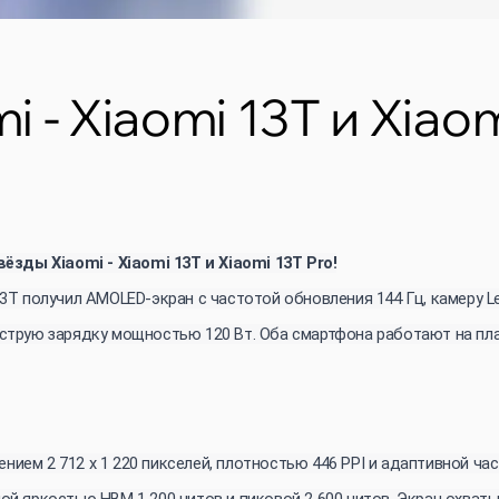
 - Xiaomi 13T и Xiaom
зды Xiaomi - Xiaomi 13T и Xiaomi 13T Pro!
 13T получил AMOLED-экран с частотой обновления 144 Гц, камеру 
быструю зарядку мощностью 120 Вт. Оба смартфона работают на пл
ием 2 712 x 1 220 пикселей, плотностью 446 PPI и адаптивной част
ной яркостью HBM 1 200 нитов и пиковой 2 600 нитов. Экран охва