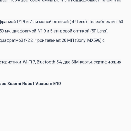
агмой f/1.9 и 7-линзовой оптикой (7P Lens). Телеобъектив: 50
 мм, диафрагмой f/1.9 и 5-линзовой оптикой (5P Lens).
иафрагмой f/2.2. Фронтальная: 20 МП (Sony IMX596) с
теристики: Wi-Fi 7, Bluetooth 5.4, две SIM-карты, сертификация
сос Xiaomi Robot Vacuum E10!