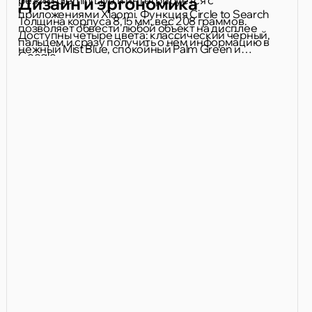
Дизайн и эргономика
приложениями Xiaomi. Функция Circle to Search
Толщина корпуса 8,15 мм, вес 208 граммов.
позволяет обвести любой объект на дисплее
Доступны четыре цвета: классический чёрный,
пальцем и сразу получить о нём информацию в
нежный Mist Blue, спокойный Palm Green и
Google.
насыщенный Sunset Orange. Призматическое
кольцо вокруг камеры - небольшой, но
узнаваемый акцент задней панели.