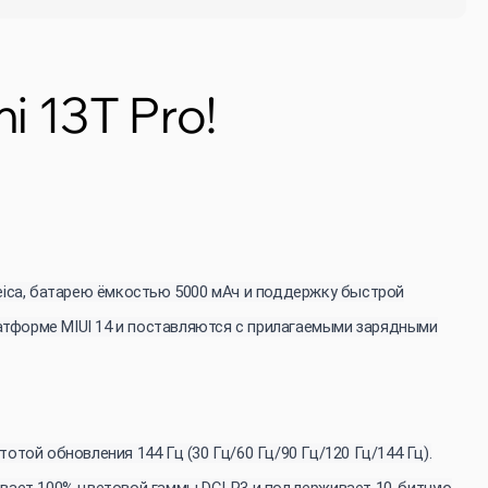
i 13T Pro!
Leica, батарею ёмкостью 5000 мАч и поддержку быстрой
атформе MIUI 14 и поставляются с прилагаемыми зарядными
отой обновления 144 Гц (30 Гц/60 Гц/90 Гц/120 Гц/144 Гц).
тывает 100% цветовой гаммы DCI-P3 и поддерживает 10-битную