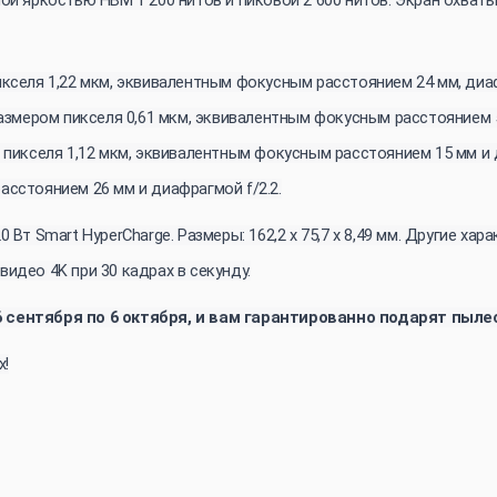
кселя 1,22 мкм, эквивалентным фокусным расстоянием 24 мм, диафр
размером пикселя 0,61 мкм, эквивалентным фокусным расстоянием 50
 пикселя 1,12 мкм, эквивалентным фокусным расстоянием 15 мм и д
асстоянием 26 мм и диафрагмой f/2.2.
Вт Smart HyperCharge. Размеры: 162,2 x 75,7 x 8,49 мм. Другие харак
идео 4K при 30 кадрах в секунду.
6 сентября по 6 октября, и вам гарантированно подарят пыле
х!