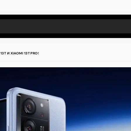
Все результаты поиска [0 товаров]
3T И XIAOMI 13T PRO!