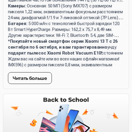
смартфона работают на платформе MIUI 14 и
Гц/120 Гц/144 Гц). Типичная яркость составляет 500
Камеры:
Основная: 50 МП (Sony IMX707) с размером
поставляются с прилагаемыми зарядными устройствами.
нитов, с максимальной яркостью HBM 1 200 нитов и
пикселя 1,22 мкм, эквивалентным фокусным расстоянием
пиковой 2 600 нитов. Экран охватывает 100% цветовой
24 мм, диафрагмой f/1.9 и 7-линзовой оптикой (7P Lens).
гаммы DCI-P3 и поддерживает 10-битную глубину цвета.
Телеобъектив: 50 МП (Omnivision OV50D) с оптическим
Батарея:
5 000 мАч с технологией быстрой зарядки 120
увеличением 2x, размером пикселя 0,61 мкм,
Вт Smart HyperCharge. Размеры: 162,2 x 75,7 x 8,49 мм.
эквивалентным фокусным расстоянием 50 мм,
Другие характеристики: Wi-Fi 7, Bluetooth 5.4, две SIM-
диафрагмой f/1.9 и 5-линзовой оптикой (5P Lens).
карты, сертификация IP68 для водонепроницаемости и
*Покупайте новый смартфон серии Xiaomi 13 T с 26
Широкоугольная: 13 МП (Omnivision OV13B) с размером
пылезащиты, запись видео 4K при 30 кадрах в секунду.
сентября по 6 октября, и вам гарантированно
пикселя 1,12 мкм, эквивалентным фокусным расстоянием
подарят пылесос Xiaomi Robot Vacuum E10!
15 мм и диафрагмой f/2.2. Фронтальная: 20 МП (Sony
Ждем вас на сайте или во всех наших офлайн магазинах!
IMX596) с размером пикселя 0,8 мкм, эквивалентным
фокусным расстоянием 26 мм и диафрагмой f/2.2.
Читать больше