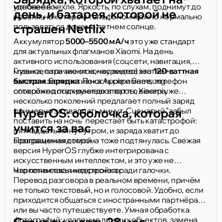
мгновенно.
удобнее в чехле. Яркость, по слухам, поднимут до
день, и батарея, которой не
уровня, на котором телефоном можно нормально
пользоваться даже на летнем солнце.
страшен Netflix
Аккумулятор
5000–5500 мА/ч
это уже стандарт
для актуальных флагманов Xiaomi. На день
активного использования (соцсети, навигация,
музыка, пара звонков, час видео) хватает с
Главное отличие от конкурентов это
120-ваттная
запасом. Если активность скромнее, телефон
быстрая зарядка
. Пока Apple и Samsung
спокойно дотягивает до второго вечера.
осторожно подкручивают ватты, Xiaomi уже
несколько поколений предлагает полный заряд
примерно за двадцать минут. Сценарий "забыл
HyperOS: оболочка, которая
поставить на ночь" перестаёт быть катастрофой:
учится за вас
пятнадцать минут утром, и заряда хватит до
возвращения домой.
Программная сторона тоже подтянулась. Свежая
версия HyperOS глубже интегрирована с
искусственным интеллектом, и это уже не
маркетинговая надстройка ради галочки.
Что появилось интересного:
Перевод разговора в реальном времени, причём
не только текстовый, но и голосовой. Удобно, если
приходится общаться с иностранными партнёрами
или вы часто путешествуете. Умная обработка
фотографий: удаление лишних объектов, замена