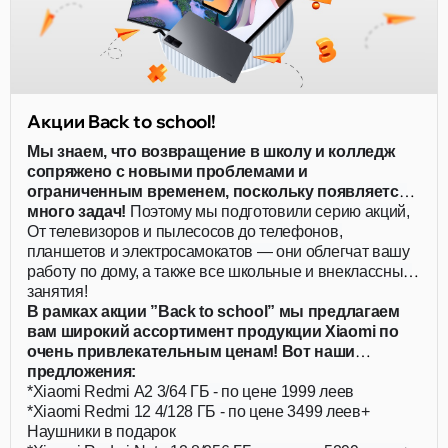
Акции Back to school!
Мы знаем, что возвращение в школу и колледж
сопряжено с новыми проблемами и
ограниченным временем, поскольку появляется
много задач!
Поэтому мы подготовили серию акций,
действующих для всей семьи!
От телевизоров и пылесосов до телефонов,
планшетов и электросамокатов — они облегчат вашу
работу по дому, а также все школьные и внеклассные
занятия!
В рамках акции ”Back to school” мы предлагаем
вам широкий ассортимент продукции Xiaomi по
очень привлекательным ценам! Вот наши
предложения:
*Xiaomi Redmi A2 3/64 ГБ - по цене 1999 леев
*Xiaomi Redmi 12 4/128 ГБ - по цене 3499 леев+
Наушники в подарок