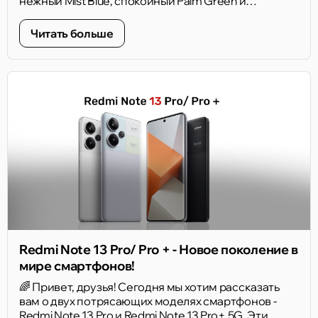
нежный Mist Blue, спокойный Palm Green и
насыщенный Sunset Orange. Призматическое
кольцо вокруг камеры - небольшой, но узнаваемый
Читать больше
акцент задней панели.
Redmi Note 13 Pro/ Pro + - Новое поколение в
мире смартфонов!
🌈 Привет, друзья! Сегодня мы хотим рассказать
вам о двух потрясающих моделях смартфонов -
Redmi Note 13 Pro и Redmi Note 13 Pro+ 5G. Эти