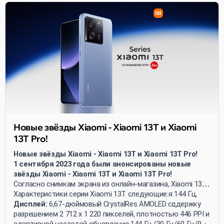
Новые звёзды Xiaomi - Xiaomi 13T и Xiaomi
13T Pro!
Новые звёзды Xiaomi - Xiaomi 13T и Xiaomi 13T Pro!
1 сентября 2023 года были анонсированы новые
звёзды Xiaomi - Xiaomi 13T и Xiaomi 13T Pro!
Согласно снимкам экрана из онлайн-магазина, Xiaomi 13T
получил AMOLED-экран с частотой обновления 144 Гц,
Характеристики серии Xiaomi 13T следующие:
камеру Leica, батарею ёмкостью 5000 мАч и поддержку
Дисплей:
6,67-дюймовый CrystalRes AMOLED с
быстрой зарядки 67 Вт. Xiaomi 13T Pro также
разрешением 2 712 x 1 220 пикселей, плотностью 446 PPI и
поддерживает быструю зарядку мощностью 120 Вт. Оба
адаптивной частотой обновления 144 Гц (30 Гц/60 Гц/90