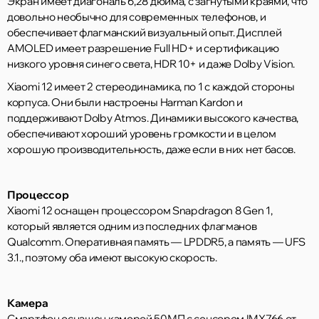
Экран имеет диагональ 6,28 дюйма, с загнутыми краями, что
довольно необычно для современных телефонов, и
обеспечивает флагманский визуальный опыт. Дисплей
AMOLED имеет разрешение Full HD+ и сертификацию
низкого уровня синего света, HDR 10+ и даже Dolby Vision.
Xiaomi 12 имеет 2 стереодинамика, по 1 с каждой стороны
корпуса. Они были настроены Harman Kardon и
поддерживают Dolby Atmos. Динамики высокого качества,
обеспечивают хороший уровень громкости и в целом
хорошую производительность, даже если в них нет басов.
Процессор
Xiaomi 12 оснащен процессором Snapdragon 8 Gen 1,
который является одним из последних флагманов
Qualcomm. Оперативная память — LPDDR5, а память — UFS
3.1., поэтому оба имеют высокую скорость.
Камера
Смартфон оснащен камерой 50МП с сенсором IMX766 от