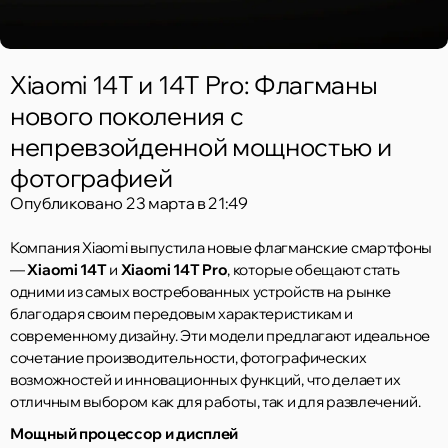
Xiaomi 14T и 14T Pro: Флагманы
нового поколения с
непревзойденной мощностью и
фотографией
Опубликовано
23 марта в 21:49
Компания Xiaomi выпустила новые флагманские смартфоны
—
Xiaomi 14T
и
Xiaomi 14T Pro
, которые обещают стать
одними из самых востребованных устройств на рынке
благодаря своим передовым характеристикам и
современному дизайну. Эти модели предлагают идеальное
сочетание производительности, фотографических
возможностей и инновационных функций, что делает их
отличным выбором как для работы, так и для развлечений.
Мощный процессор и дисплей