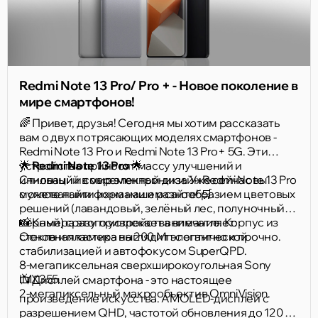
Redmi Note 13 Pro/ Pro + - Новое поколение в
мире смартфонов!
🌈 Привет, друзья! Сегодня мы хотим рассказать
вам о двух потрясающих моделях смартфонов -
Redmi Note 13 Pro и Redmi Note 13 Pro+ 5G. Эти
устройства приносят массу улучшений и
🌟
Redmi Note 13 Pro
🌟
инноваций в мир электроники. Уже сейчас вы
Стильный и современный дизайн Redmi Note 13 Pro
можете найти их на нашем сайте! 🛒
с угловатыми формами и разнообразием цветовых
решений (лавандовый, зелёный лес, полуночный
чёрный) сразу привлекает внимание. Корпус из
📸 Камера этого устройства впечатляет:
стекла и пластика выглядит элегантно и прочно.
Основная камера на 200 Мп с оптической
стабилизацией и автофокусом SuperQPD.
8-мегапиксельная сверхширокоугольная Sony
IMX355.
📺 Дисплей смартфона - это настоящее
2-мегапиксельный макрообъектив OmniVision.
произведение искусства. AMOLED-дисплей с
разрешением QHD, частотой обновления до 120 Гц