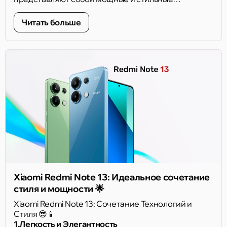
смартфоны, и уже доступны на нашем сайте!
Сделайте ваш выбор и наслаждайтесь передовой
Читать больше
электроникой от Xiaomi. 🌐
Xiaomi Redmi Note 13: Идеальное сочетание
стиля и мощности 🌟
Xiaomi Redmi Note 13: Сочетание Технологий и
Стиля 😎📱
1.Легкость и Элегантность