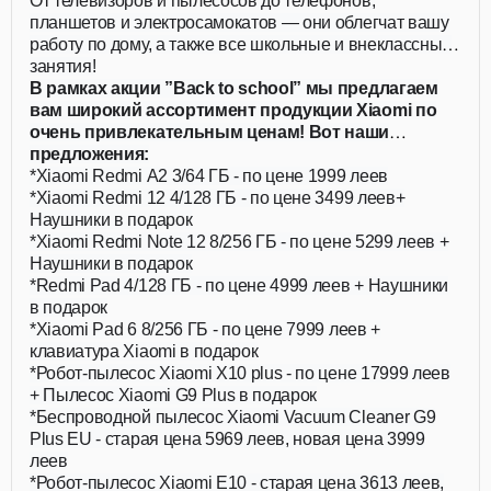
действующих для всей семьи!
От телевизоров и пылесосов до телефонов,
планшетов и электросамокатов — они облегчат вашу
работу по дому, а также все школьные и внеклассные
занятия!
В рамках акции ”Back to school” мы предлагаем
вам широкий ассортимент продукции Xiaomi по
очень привлекательным ценам! Вот наши
предложения:
*Xiaomi Redmi A2 3/64 ГБ - по цене 1999 леев
*Xiaomi Redmi 12 4/128 ГБ - по цене 3499 леев+
Наушники в подарок
*Xiaomi Redmi Note 12 8/256 ГБ - по цене 5299 леев +
Наушники в подарок
*Redmi Pad 4/128 ГБ - по цене 4999 леев + Наушники
в подарок
*Xiaomi Pad 6 8/256 ГБ - по цене 7999 леев +
клавиатура Xiaomi в подарок
*Робот-пылесос Xiaomi X10 plus - по цене 17999 леев
+ Пылесос Xiaomi G9 Plus в подарок
*Беспроводной пылесос Xiaomi Vacuum Cleaner G9
Plus EU - старая цена 5969 леев, новая цена 3999
леев
*Робот-пылесос Xiaomi E10 - старая цена 3613 леев,