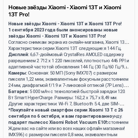
Новые звёзды Xiaomi - Xiaomi 13T и Xiaomi
13T Pro!
Новые звёзды Xiaomi - Xiaomi 13T и Xiaomi 13T Pro!
1 сентября 2023 года были анонсированы новые
звёзды Xiaomi - Xiaomi 13T и Xiaomi 13T Pro!
Согласно снимкам экрана из онлайн-магазина, Xiaomi 13T
получил AMOLED-экран с частотой обновления 144 Гц,
Характеристики серии Xiaomi 13T следующие:
камеру Leica, батарею ёмкостью 5000 мАч и поддержку
Дисплей:
6,67-дюймовый CrystalRes AMOLED с
быстрой зарядки 67 Вт. Xiaomi 13T Pro также
разрешением 2 712 x 1 220 пикселей, плотностью 446 PPI и
поддерживает быструю зарядку мощностью 120 Вт. Оба
адаптивной частотой обновления 144 Гц (30 Гц/60 Гц/90
смартфона работают на платформе MIUI 14 и
Гц/120 Гц/144 Гц). Типичная яркость составляет 500
Камеры:
Основная: 50 МП (Sony IMX707) с размером
поставляются с прилагаемыми зарядными устройствами.
нитов, с максимальной яркостью HBM 1 200 нитов и
пикселя 1,22 мкм, эквивалентным фокусным расстоянием
пиковой 2 600 нитов. Экран охватывает 100% цветовой
24 мм, диафрагмой f/1.9 и 7-линзовой оптикой (7P Lens).
гаммы DCI-P3 и поддерживает 10-битную глубину цвета.
Телеобъектив: 50 МП (Omnivision OV50D) с оптическим
Батарея:
5 000 мАч с технологией быстрой зарядки 120
увеличением 2x, размером пикселя 0,61 мкм,
Вт Smart HyperCharge. Размеры: 162,2 x 75,7 x 8,49 мм.
эквивалентным фокусным расстоянием 50 мм,
Другие характеристики: Wi-Fi 7, Bluetooth 5.4, две SIM-
диафрагмой f/1.9 и 5-линзовой оптикой (5P Lens).
карты, сертификация IP68 для водонепроницаемости и
*Покупайте новый смартфон серии Xiaomi 13 T с 26
Широкоугольная: 13 МП (Omnivision OV13B) с размером
пылезащиты, запись видео 4K при 30 кадрах в секунду.
сентября по 6 октября, и вам гарантированно
пикселя 1,12 мкм, эквивалентным фокусным расстоянием
подарят пылесос Xiaomi Robot Vacuum E10!
15 мм и диафрагмой f/2.2. Фронтальная: 20 МП (Sony
Ждем вас на сайте или во всех наших офлайн магазинах!
IMX596) с размером пикселя 0,8 мкм, эквивалентным