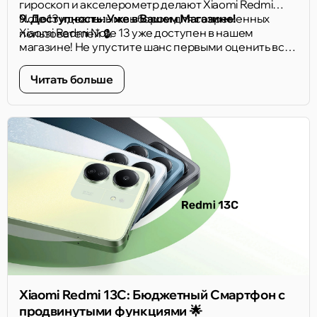
гироскоп и акселерометр делают Xiaomi Redmi
Note 13 идеальным выбором для современных
9. Доступность: Уже в Вашем Магазине!
Xiaomi Redmi Note 13 уже доступен в нашем
пользователей 🔒.
магазине! Не упустите шанс первыми оценить все
преимущества этого удивительного устройства 🛒.
Читать больше
Xiaomi Redmi 13C: Бюджетный Смартфон с
продвинутыми функциями 🌟