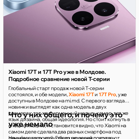
Xiaomi 17T и 17T Pro уже в Молдове.
Подробное сравнение новой T-серии
Глобальный старт продаж новой T-серии
состоялся, и обе модели,
Xiaomi 17T
и
17T Pro
, уже
доступны в Молдове на mi.md. С первого взгляда
новинки выглядят как одна модель в двух
размерах: тот же фирменный модуль камер, тот же
Что у них общего, и почему это
язык дизайна, общая идеология. Но стоит копнуть в
уже немало
спецификацию, и становится видно, что Xiaomi на
самом деле сделала два разных смартфона под
двух разных людей. Где-то решения совпадают
Начнём с того, что у обеих моделей по сути