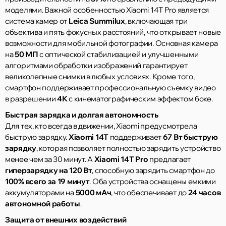
моделями. Важной особенностью Xiaomi 14T Pro является
система камер от
Leica Summilux
, включающая три
объектива и пять фокусных расстояний, что открывает новые
возможности для мобильной фотографии. Основная камера
на
50 МП
с оптической стабилизацией и улучшенными
алгоритмами обработки изображений гарантирует
великолепные снимки в любых условиях. Кроме того,
смартфон поддерживает профессиональную съемку видео
в разрешении
4К
с кинематографическим эффектом боке.
Быстрая зарядка и долгая автономность
Для тех, кто всегда в движении, Xiaomi предусмотрела
быструю зарядку.
Xiaomi 14T
поддерживает
67 Вт быструю
зарядку
, которая позволяет полностью зарядить устройство
менее чем за 30 минут. А
Xiaomi 14T Pro
предлагает
гиперзарядку на 120 Вт
, способную зарядить смартфон до
100% всего за 19 минут
. Оба устройства оснащены емкими
аккумуляторами на
5000 мАч
, что обеспечивает до
24 часов
автономной работы
.
Защита от внешних воздействий