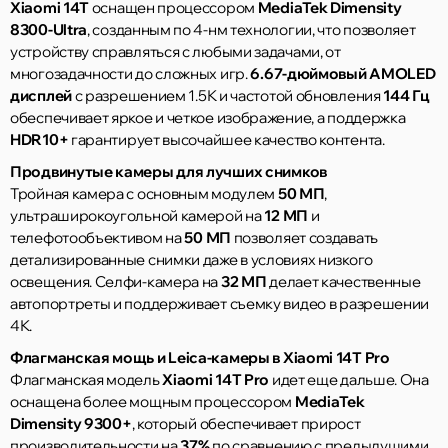
Xiaomi 14T
оснащен процессором
MediaTek Dimensity
8300-Ultra
, созданным по 4-нм технологии, что позволяет
устройству справляться с любыми задачами, от
многозадачности до сложных игр.
6.67-дюймовый AMOLED
дисплей
с разрешением 1.5К и частотой обновления
144 Гц
обеспечивает яркое и четкое изображение, а поддержка
HDR10+
гарантирует высочайшее качество контента.
Продвинутые камеры для лучших снимков
Тройная камера с основным модулем
50 МП
,
ультраширокоугольной камерой на
12 МП
и
телефотообъективом на
50 МП
позволяет создавать
детализированные снимки даже в условиях низкого
освещения. Селфи-камера на
32 МП
делает качественные
автопортреты и поддерживает съемку видео в разрешении
4К.
Флагманская мощь и Leica-камеры в Xiaomi 14T Pro
Флагманская модель
Xiaomi 14T Pro
идет еще дальше. Она
оснащена более мощным процессором
MediaTek
Dimensity 9300+
, который обеспечивает прирост
производительности на
37%
по сравнению с предыдущими