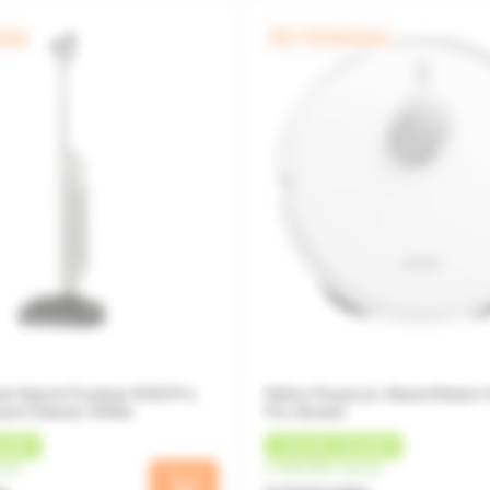
яцев
0% / 12 месяцев
й Xiaomi Truclean W30 Pro
Робот-Пылесос Xiaomi Robot 
um Cleaner, White
Pro, Белый
ШБЕК
+
180 MDL
КЭШБЕК
сяц
от 500 MDL/месяц