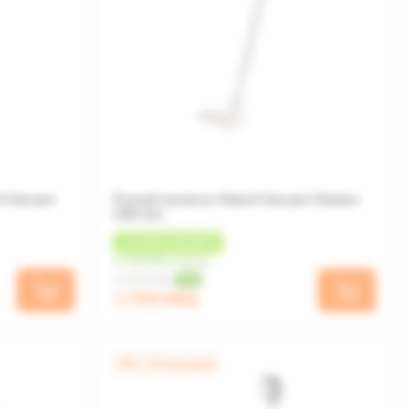
i Vacuum
Ручной пылесос Xiaomi Vacuum Cleaner
G20 Lite
+
54 MDL
КЭШБЕК
от 150 MDL/месяц
1 999 MDL
-10%
1 799 MDL
0% / 12 месяцев