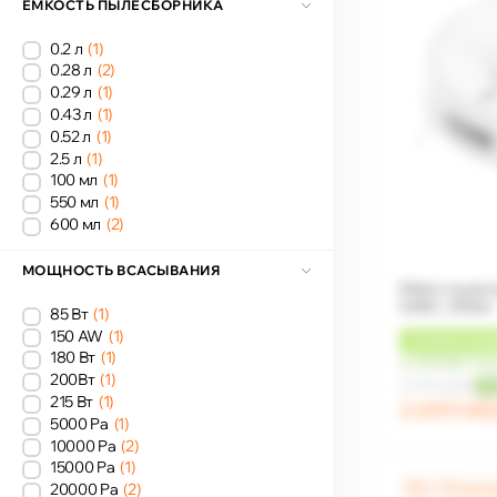
ЁМКОСТЬ ПЫЛЕСБОРНИКА
0.2 л
(1)
0.28 л
(2)
0.29 л
(1)
0.43 л
(1)
0.52 л
(1)
2.5 л
(1)
100 мл
(1)
550 мл
(1)
600 мл
(2)
МОЩНОСТЬ ВСАСЫВАНИЯ
Робот пылес
S40C, White
85 Вт
(1)
150 AW
(1)
+
81 MDL
КЭШ
180 Вт
(1)
от 225 MDL/ме
200Вт
(1)
3 199 MDL
-16
215 Вт
(1)
2 699 M
5000 Pa
(1)
10000 Pa
(2)
15000 Pa
(1)
0% / 12 мес
20000 Pa
(2)