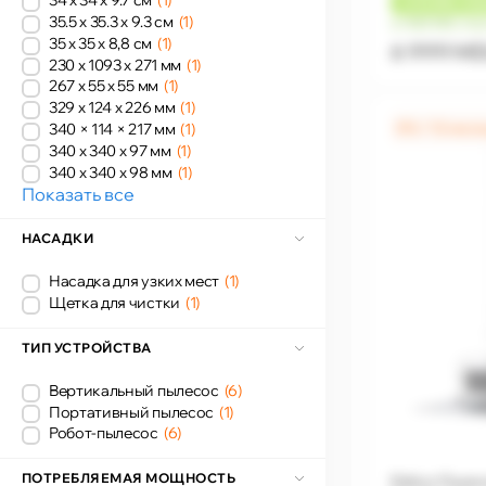
34 x 34 x 9.7 см
(1)
+
210 MDL
КЭ
35.5 x 35.3 x 9.3 см
(1)
от 583 MDL/ме
35 x 35 x 8,8 см
(1)
6 999 M
230 x 1093 x 271 мм
(1)
267 x 55 x 55 мм
(1)
329 x 124 x 226 мм
(1)
0% / 12 мес
340 × 114 × 217 мм
(1)
340 x 340 x 97 мм
(1)
340 x 340 x 98 мм
(1)
Показать все
НАСАДКИ
Насадка для узких мест
(1)
Щетка для чистки
(1)
ТИП УСТРОЙСТВА
Вертикальный пылесос
(6)
Портативный пылесос
(1)
Робот-пылесос
(6)
ПОТРЕБЛЯЕМАЯ МОЩНОСТЬ
Робот-Пылес