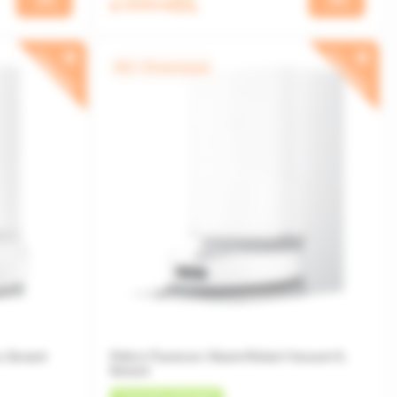
6 999 MDL
ПОДАРОК
ПОДАРОК
0% / 12 месяцев
o, Белый
Робот-Пылесос Xiaomi Robot Vacuum 5,
Белый