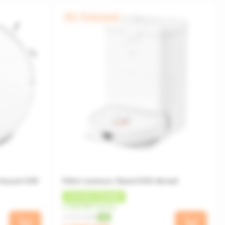
0% / 12 месяцев
Vacuum S40
Робот пылесос Xiaomi H50, Белый
+
210 MDL
КЭШБЕК
от 583 MDL/месяц
7 999 MDL
-13%