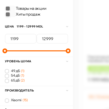
Товары на акции
Хиты продаж
ЦЕНА
1199 - 12999 MDL
Портативный
Handheld Va
УРОВЕНЬ ШУМА
+
36 MDL
КЭШ
49 дБ
(1)
от 100 MDL/ме
54 дБ
(1)
1 199 MD
65 дБ
(2)
ПРОИЗВОДИТЕЛЬ
0% / 12 мес
Xiaomi
(15)