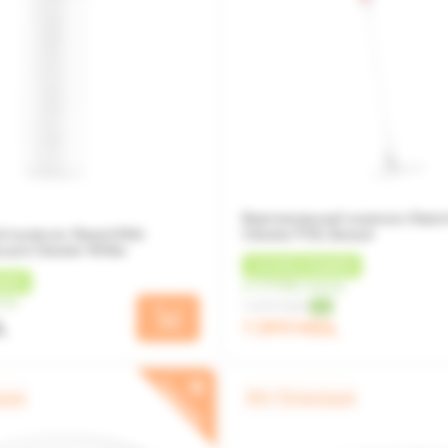
Вертикальный пылесос Xiaom
 пылесос Xiaomi Mini
Cleaner P30, Белый
cuum Cleaner White
+
42 MDL
КЭШБЕК
БЕК
от 117 MDL/месяц
сяц
1 499 MDL
-7%
L
1 399 MDL
ПОДАРОК
яцев
0% / 12 месяцев