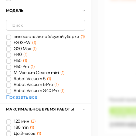
МОДЕЛЬ
пылесос влажной/сухой уборки
(1)
E303HW
(1)
G20 Max
(1)
H40
(1)
H50
(1)
H50 Pro
(1)
Mi Vacuum Cleaner mini
(1)
Robot Vacuum 5
(1)
Robot Vacuum 5 Pro
(1)
Robot Vacuum S40 Pro
(1)
Показать все
Ручной пыле
МАКСИМАЛЬНОЕ ВРЕМЯ РАБОТЫ
+
120 MDL
КЭ
от 333 MDL/ме
120 мин
(3)
3 999 M
180 min
(1)
До 3 часов
(1)