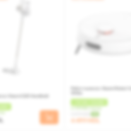
Робот пылесос Xiaomi Robot 
White
сос Xiaomi G20 Handheld
+
135 MDL
КЭШБЕК
ШБЕК
от 375 MDL/месяц
сяц
5 499 MDL
-18%
DL
4 499 MDL