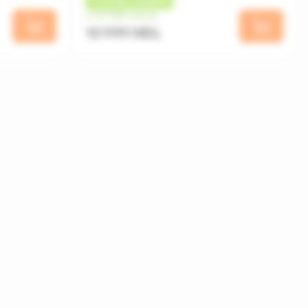
+
330 MDL
КЭШБЕК
от 917 MDL/месяц
10 999 MDL