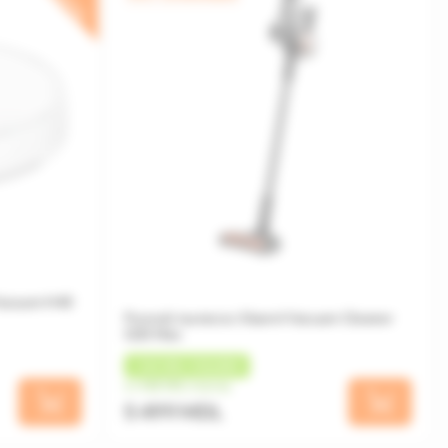
Vacuum H40
Ручной пылесос Xiaomi Vacuum Cleaner
G20 Max
+
165 MDL
КЭШБЕК
от 458 MDL/месяц
5 499 MDL