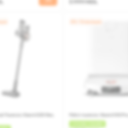
DL
5 999 MDL
яцев
0% / 12 месяцев
й Пылесос Xiaomi G30 Max,
Робот-пылесос Xiaomi H50 Pr
+
270 MDL
КЭШБЕК