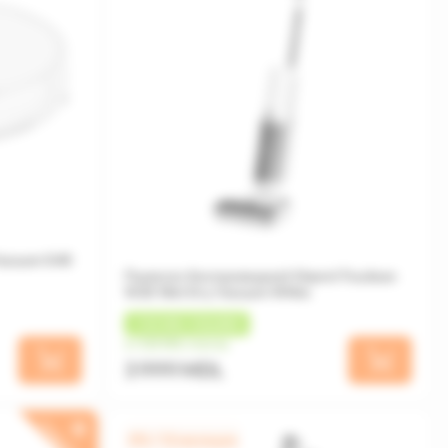
Vacuum S40
Пылесос беспроводной Xiaomi Truclean
W20 Wet Dry Vacuum White
+
120 MDL
КЭШБЕК
от 333 MDL/месяц
3 999 MDL
ПОДАРОК
0% / 12 месяцев