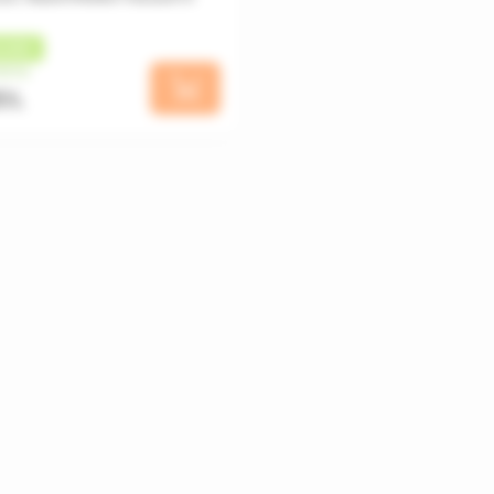
ШБЕК
месяц
MDL