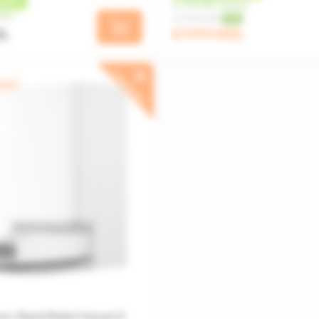
ШБЕК
от 750 MDL/месяц
сяц
9 999 MDL
-10%
DL
8 999 MDL
ПОДАРОК
яцев
ос Xiaomi Robot Vacuum 5