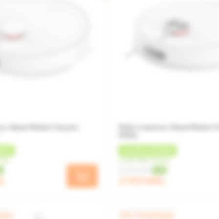
ос Xiaomi Robot Vacuum
Робот пылесос Xiaomi Robot 
White
БЕК
+
96 MDL
КЭШБЕК
сяц
от 267 MDL/месяц
3 699 MDL
%
-14%
DL
3 199 MDL
яцев
0% / 12 месяцев