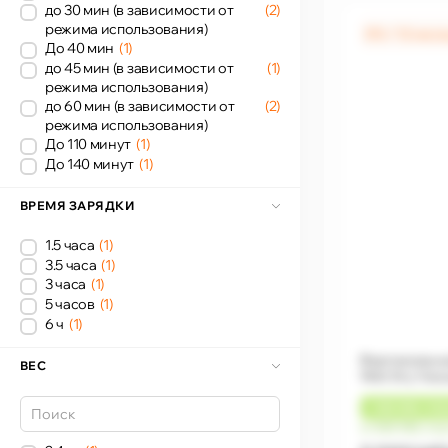
до 30 мин (в зависимости от
(2)
режима использования)
0% / 12 мес
До 40 мин
(1)
до 45 мин (в зависимости от
(1)
режима использования)
до 60 мин (в зависимости от
(2)
режима использования)
До 110 минут
(1)
До 140 минут
(1)
ВРЕМЯ ЗАРЯДКИ
1.5 часа
(1)
3.5 часа
(1)
3 часа
(1)
5 часов
(1)
6 ч
(1)
Вертикальны
ВЕС
Wet Dry Vacu
+
180 MDL
КЭ
от 500 MDL/ме