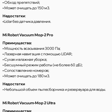
• Обход препятствий;
• Может очищать до 150 м3.
Недостатки
:
•Lidar без датчика давления.
Mi Robot Vacuum Mop-2 Pro
Преимущества:
• Мощность всасывания 3000 Па;
• Лазерная навигация с помощью LIDAR;
• Сухая и влажная уборка;
• Бесшумный режим работы (не более 60 дБ);
• Сопоставление номеров;
• Может очищать до 180 м3.
Недостатки
• Небольшой объем пылесборника и резервуара для воды.
Mi Robot Vacuum-Mop 2 Ultra
Преимущества: