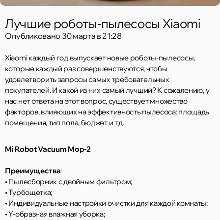
Лучшие роботы-пылесосы Xiaomi
Опубликовано
30 марта в 21:28
Xiaomi каждый год выпускает новые роботы-пылесосы,
которые каждый раз совершенствуются, чтобы
удовлетворить запросы самых требовательных
покупателей. И какой из них самый лучший? К сожалению, у
нас нет ответа на этот вопрос, существует множество
факторов, влияющих на эффективность пылесоса: площадь
помещения, тип пола, бюджет и т.д.
Mi Robot Vacuum Mop-2
Преимущества
:
• Пылесборник с двойным фильтром;
• Турбощетка;
• Индивидуальные настройки очистки для каждой комнаты;
• Y-образная влажная уборка;