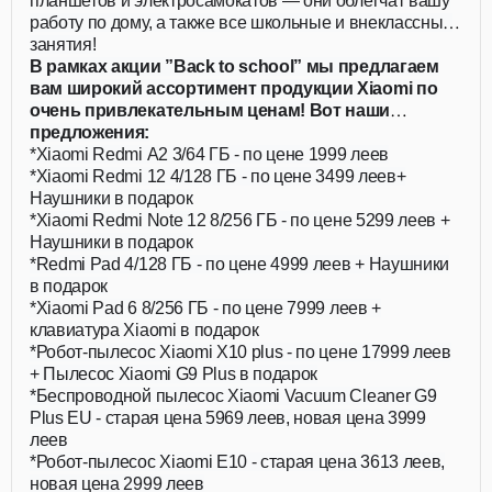
планшетов и электросамокатов — они облегчат вашу
работу по дому, а также все школьные и внеклассные
занятия!
В рамках акции ”Back to school” мы предлагаем
вам широкий ассортимент продукции Xiaomi по
очень привлекательным ценам! Вот наши
предложения:
*Xiaomi Redmi A2 3/64 ГБ - по цене 1999 леев
*Xiaomi Redmi 12 4/128 ГБ - по цене 3499 леев+
Наушники в подарок
*Xiaomi Redmi Note 12 8/256 ГБ - по цене 5299 леев +
Наушники в подарок
*Redmi Pad 4/128 ГБ - по цене 4999 леев + Наушники
в подарок
*Xiaomi Pad 6 8/256 ГБ - по цене 7999 леев +
клавиатура Xiaomi в подарок
*Робот-пылесос Xiaomi X10 plus - по цене 17999 леев
+ Пылесос Xiaomi G9 Plus в подарок
*Беспроводной пылесос Xiaomi Vacuum Cleaner G9
Plus EU - старая цена 5969 леев, новая цена 3999
леев
*Робот-пылесос Xiaomi E10 - старая цена 3613 леев,
новая цена 2999 леев