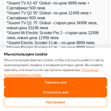
*Xiaomi TV A2 43" Global - по цене 6999 леев +
Сертификат 500 леев
*Xiaomi TV Q2 55" Global - по цене 11499 леев +
Сертификат 800 леев
*Xiaomi TV Q1 75" Global - старая цена 34999 леев,
новая цена 33249 леев
*Xiaomi Mi Electric Scooter Pro 2 - старая цена 12999
леев, новая цена 11959 леев
*Xiaomi Electric Scooter 3 Lite – по цене 8999 леев.
*Xiaomi Electric Scooter 4 Lite – по цене 8999 леев.
*Xiaomi Mi Electric Scooter 3 – по цене 9999 леев.
Мы используем cookie
*Складной электрический велосипед Xiaomi Mi Smart –
Мы используем файлы cookie, чтобы улучшить работу сайта,
по цене 17 999 леев.
анализировать трафик и в маркетинговых целях. Вы можете
принять, отклонить или настроить параметры.
Политика
Вы можете получить отличные скидки,
использования cookie
сертификаты или подарки!
Принять все
*акция действует с 16.08 по 30.09
https://mi.md/special-offers
Отклонить все
Настройки
Читать больше
ПОЗВОНИТЬ
ИЗБРАННОЕ
КАТАЛОГ
СРАВНЕНИЕ
КОРЗИНА