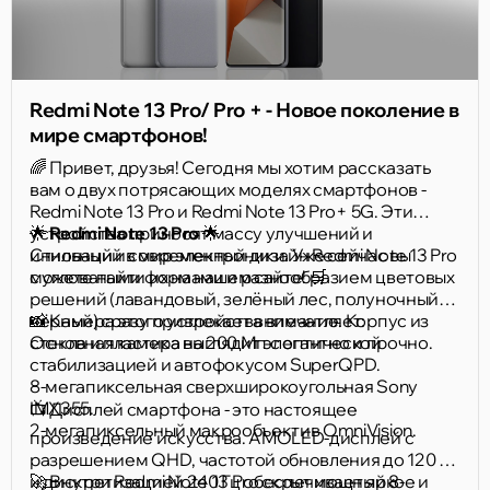
Redmi Note 13 Pro/ Pro + - Новое поколение в
мире смартфонов!
🌈 Привет, друзья! Сегодня мы хотим рассказать
вам о двух потрясающих моделях смартфонов -
Redmi Note 13 Pro и Redmi Note 13 Pro+ 5G. Эти
устройства приносят массу улучшений и
🌟
Redmi Note 13 Pro
🌟
инноваций в мир электроники. Уже сейчас вы
Стильный и современный дизайн Redmi Note 13 Pro
можете найти их на нашем сайте! 🛒
с угловатыми формами и разнообразием цветовых
решений (лавандовый, зелёный лес, полуночный
чёрный) сразу привлекает внимание. Корпус из
📸 Камера этого устройства впечатляет:
стекла и пластика выглядит элегантно и прочно.
Основная камера на 200 Мп с оптической
стабилизацией и автофокусом SuperQPD.
8-мегапиксельная сверхширокоугольная Sony
IMX355.
📺 Дисплей смартфона - это настоящее
2-мегапиксельный макрообъектив OmniVision.
произведение искусства. AMOLED-дисплей с
разрешением QHD, частотой обновления до 120 Гц
и дискретизацией 240 Гц обеспечивает яркое и
🚀 Внутри Redmi Note 13 Pro скрыт мощный 8-