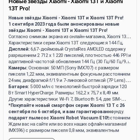
Новые звёзды Xiaomi - Xiaomi 13T и Xiaomi
13T Pro!
Новые звёзды Xiaomi - Xiaomi 13T и Xiaomi 13T Pro!
1 сентября 2023 года были анонсированы новые
звёзды Xiaomi - Xiaomi 13T и Xiaomi 13T Pro!
Согласно снимкам экрана из онлайн-магазина, Xiaomi 13T
получил AMOLED-экран с частотой обновления 144 Гц,
Характеристики серии Xiaomi 13T следующие:
камеру Leica, батарею ёмкостью 5000 мАч и поддержку
Дисплей:
6,67-дюймовый CrystalRes AMOLED с
быстрой зарядки 67 Вт. Xiaomi 13T Pro также
разрешением 2 712 x 1 220 пикселей, плотностью 446 PPI и
поддерживает быструю зарядку мощностью 120 Вт. Оба
адаптивной частотой обновления 144 Гц (30 Гц/60 Гц/90
смартфона работают на платформе MIUI 14 и
Гц/120 Гц/144 Гц). Типичная яркость составляет 500
Камеры:
Основная: 50 МП (Sony IMX707) с размером
поставляются с прилагаемыми зарядными устройствами.
нитов, с максимальной яркостью HBM 1 200 нитов и
пикселя 1,22 мкм, эквивалентным фокусным расстоянием
пиковой 2 600 нитов. Экран охватывает 100% цветовой
24 мм, диафрагмой f/1.9 и 7-линзовой оптикой (7P Lens).
гаммы DCI-P3 и поддерживает 10-битную глубину цвета.
Телеобъектив: 50 МП (Omnivision OV50D) с оптическим
Батарея:
5 000 мАч с технологией быстрой зарядки 120
увеличением 2x, размером пикселя 0,61 мкм,
Вт Smart HyperCharge. Размеры: 162,2 x 75,7 x 8,49 мм.
эквивалентным фокусным расстоянием 50 мм,
Другие характеристики: Wi-Fi 7, Bluetooth 5.4, две SIM-
диафрагмой f/1.9 и 5-линзовой оптикой (5P Lens).
карты, сертификация IP68 для водонепроницаемости и
*Покупайте новый смартфон серии Xiaomi 13 T с 26
Широкоугольная: 13 МП (Omnivision OV13B) с размером
пылезащиты, запись видео 4K при 30 кадрах в секунду.
сентября по 6 октября, и вам гарантированно
пикселя 1,12 мкм, эквивалентным фокусным расстоянием
подарят пылесос Xiaomi Robot Vacuum E10!
15 мм и диафрагмой f/2.2. Фронтальная: 20 МП (Sony
Ждем вас на сайте или во всех наших офлайн магазинах!
IMX596) с размером пикселя 0,8 мкм, эквивалентным
фокусным расстоянием 26 мм и диафрагмой f/2.2.