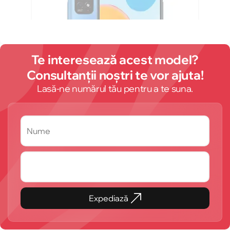
Te interesează acest model?
Consultanții noștri te vor ajuta!
Lasă-ne numărul tău pentru a te suna.
Expediază