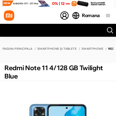
Romana
Toate rezultatele căutării [0 de produse]
PAGINA PRINCIPALĂ
SMARTPHONE ȘI TABLETE
SMARTPHONE
REDM
Redmi Note 11 4/128 GB Twilight
Blue